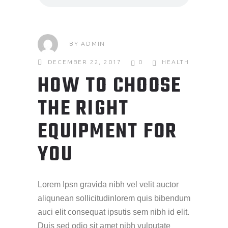
BY
ADMIN
DECEMBER 22, 2017
0
HEALTH
HOW TO CHOOSE
THE RIGHT
EQUIPMENT FOR
YOU
Lorem Ipsn gravida nibh vel velit auctor
aliqunean sollicitudinlorem quis bibendum
auci elit consequat ipsutis sem nibh id elit.
Duis sed odio sit amet nibh vulputate